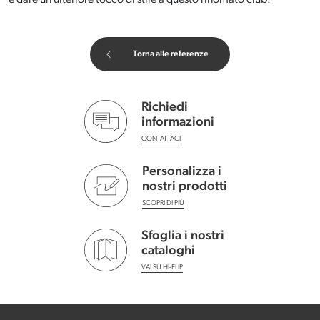
e dare un ulteriore tocco di stile a questo rinomato club.
Torna alle referenze
Richiedi
informazioni
CONTATTACI
Personalizza i
nostri prodotti
SCOPRI DI PIÙ
Sfoglia i nostri
cataloghi
VAI SU HI-FLIP